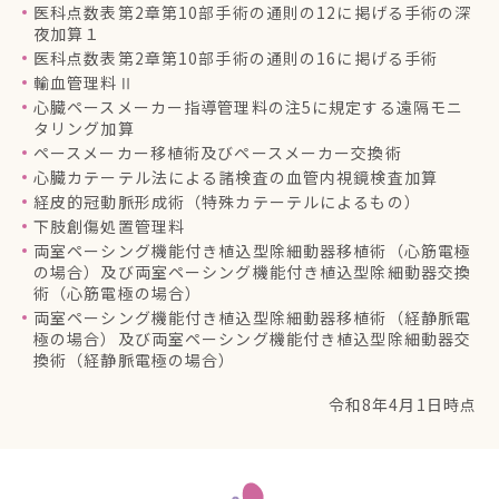
医科点数表第2章第10部手術の通則の12に掲げる手術の深
夜加算１
医科点数表第2章第10部手術の通則の16に掲げる手術
輸血管理料Ⅱ
心臓ペースメーカー指導管理料の注5に規定する遠隔モニ
タリング加算
ペースメーカー移植術及びペースメーカー交換術
心臓カテーテル法による諸検査の血管内視鏡検査加算
経皮的冠動脈形成術（特殊カテーテルによるもの）
下肢創傷処置管理料
両室ペーシング機能付き植込型除細動器移植術（心筋電極
の場合）及び両室ペーシング機能付き植込型除細動器交換
術（心筋電極の場合）
両室ペーシング機能付き植込型除細動器移植術（経静脈電
極の場合）及び両室ペーシング機能付き植込型除細動器交
換術（経静脈電極の場合）
令和8年4月1日時点