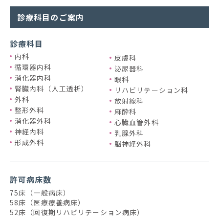
診療科目のご案内
診療科目
内科
皮膚科
循環器内科
泌尿器科
消化器内科
眼科
腎臓内科（人工透析）
リハビリテーション科
外科
放射線科
整形外科
麻酔科
消化器外科
心臓血管外科
神経内科
乳腺外科
形成外科
脳神経外科
許可病床数
75床（一般病床）
58床（医療療養病床）
52床（回復期リハビリテーション病床）