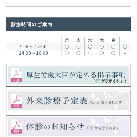
診療時間のご案内
月
火
水
木
金
土
9:00〜12:00
○
○
○
○
○
○
14:00〜16:00
○
○
○
○
○
–