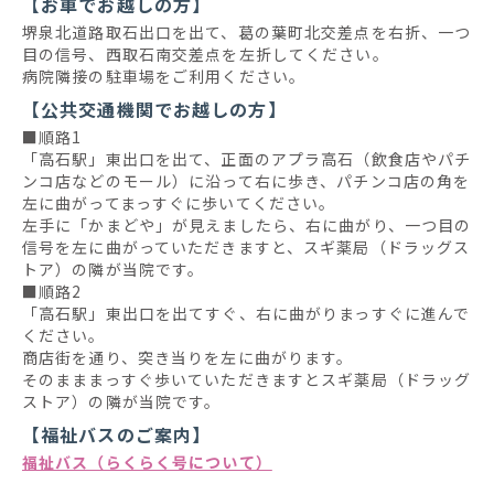
【お車でお越しの方】
堺泉北道路取石出口を出て、葛の葉町北交差点を右折、一つ
目の信号、西取石南交差点を左折してください。
病院隣接の駐車場をご利用ください。
【公共交通機関でお越しの方】
■順路1
「高石駅」東出口を出て、正面のアプラ高石（飲食店やパチ
ンコ店などのモール）に沿って右に歩き、パチンコ店の角を
左に曲がってまっすぐに歩いてください。
左手に「かまどや」が見えましたら、右に曲がり、一つ目の
信号を左に曲がっていただきますと、スギ薬局（ドラッグス
トア）の隣が当院です。
■順路2
「高石駅」東出口を出てすぐ、右に曲がりまっすぐに進んで
ください。
商店街を通り、突き当りを左に曲がります。
そのまままっすぐ歩いていただきますとスギ薬局（ドラッグ
ストア）の隣が当院です。
【福祉バスのご案内】
福祉バス（らくらく号について）