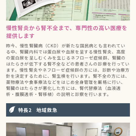
慢性腎炎から腎不全まで、専門性の高い医療を
提供します
昨今、慢性腎臓病（CKD）が新たな国民病とも言われてい
る中、腎臓内科では蛋白尿や血尿を呈する慢性腎炎、高度
の蛋白尿を呈しむくみを生じるネフローゼ症候群、腎臓の
はたらきが低下する腎不全などの患者さんの診療を行ってい
ます。慢性腎炎やネフローゼ症候群の方には、診断や治療方
針を決定するために、腎生検を行います。腎不全の方には、
薬物療法や食事療法などをはじめ全身管理を厳格に行い、
腎臓のはたらきが悪化した方には、腎代替療法（血液透
析・腹膜透析・腎移植）の説明と診察を行います。
特長
地域救急