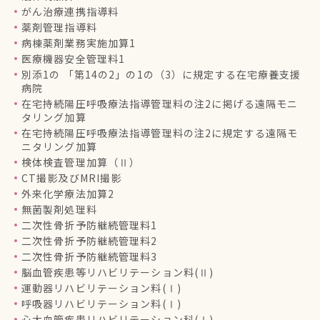
がん治療連携指導料
薬剤管理指導料
病棟薬剤業務実施加算1
医療機器安全管理料1
別添1の 「第14の2」の1の（3）に規定する在宅療養支援
病院
在宅持続陽圧呼吸療法指導管理料の注2に掲げる遠隔モニ
タリング加算
在宅持続陽圧呼吸療法指導管理料の注2に規定する遠隔モ
ニタリング加算
検体検査管理加算（Ⅱ）
CT撮影及びMRI撮影
外来化学療法加算2
無菌製剤処理料
二次性骨折予防継続管理料1
二次性骨折予防継続管理料2
二次性骨折予防継続管理料3
脳血管疾患等リハビリテーション料(Ⅱ)
運動器リハビリテーション料(Ⅰ)
呼吸器リハビリテーション料(Ⅰ)
心大血管疾患リハビリテーション科(Ⅰ)