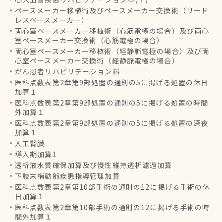
ペースメーカー移植術及びペースメーカー交換術（リード
レスペースメーカー）
両心室ペースメーカー移植術（心筋電極の場合）及び両心
室ペースメーカー交換術（心筋電極の場合）
両心室ペースメーカー移植術（経静脈電極の場合）及び両
心室ペースメーカー交換術（経静脈電極の場合）
がん患者リハビリテーション料
医科点数表第2章第9部処置の通則の5に掲げる処置の休日
加算１
医科点数表第2章第9部処置の通則の5に掲げる処置の時間
外加算１
医科点数表第2章第9部処置の通則の5に掲げる処置の深夜
加算１
人工腎臓
導入期加算1
透析液水質確保加算及び慢性維持透析濾過加算
下肢末梢動脈疾患指導管理加算
医科点数表第2章第10部手術の通則の12に掲げる手術の休
日加算１
医科点数表第2章第10部手術の通則の12に掲げる手術の時
間外加算１