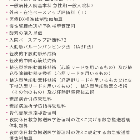
一般病棟入院基本料 急性期一般入院料2
外来・在宅ベースアップ評価料（Ⅰ）
医療DX推進体制整備加算
慢性腎臓病透析予防指導管理料
酸素の購入単価
入院ベースアップ評価料72
大動脈バルーンパンピング法（IABP法）
経皮的下肢動脈形成術
経皮的中隔心筋焼灼術
植込型除細動器移植術（心筋リードを用いるもの）及び植
込型除細動器交換術（心筋リードを用いるもの）
植込型除細動器移植術（経静脈リードを用いるもの又は皮
下植込型リードを用いるもの）、植込型除細動器交換術
（その他のもの）及び経静脈電極抜去術
糖尿病合併症管理料
糖尿病透析予防指導管理料
腎代替療法指導管理料
夜間休日救急搬送医学管理料の注3に掲げる救急搬送看護
体制加算
夜間休日救急搬送医学管理料の注3に規定する救急搬送看
護体制加算