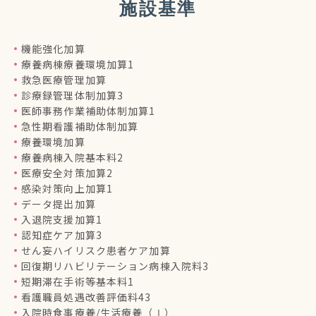
施設基準
機能強化加算
療養病棟療養環境加算1
救急医療管理加算
診療録管理体制加算3
医師事務作業補助体制加算1
急性期看護補助体制加算
療養環境加算
療養病棟入院基本料2
医療安全対策加算2
感染対策向上加算1
データ提出加算
入退院支援加算1
認知症ケア加算3
せん妄ハイリスク患者ケア加算
回復期リハビリテーション病棟入院料3
短期滞在手術等基本料1
看護職員処遇改善評価料43
入院時食事療養/生活療養（Ⅰ）