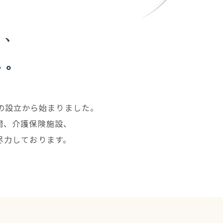
し、
に。
の設立から始まりました。
関、介護保険施設、
尽力しております。