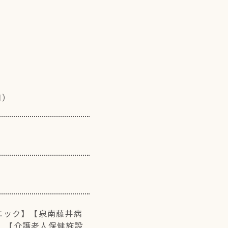
月）
ニック】
【泉南藤井病
】
【介護老人保健施設