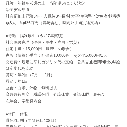
経験・年齢を考慮の上、当院規定により決定
◎モデル年収
社会福祉士経験5年・入職後3年目/社大卒/住宅手当対象者/扶養家
族3人：約426万円（賞与含む、時間外手当別途支給）
●待遇・福利厚生（令和7年実績）
社会保険完備（健保・厚生・雇用・労災）
住宅手当：15,000円（世帯主の場合）
家族（扶養）手当：配偶者10,000円 その他5,000円/1人
交通費：規定に準じガソリン代の支給・公共交通機関利用の場合
は定期代を支給
賞与：年2回（7月・12月）
昇給：年1回
昼食：白米、汁物 無料提供
育時時短制度、看護休暇、介護休業、介護休暇、慶弔金、
忘年会、学術発表会
●休日・休暇
週休2日制（年間休日109日）