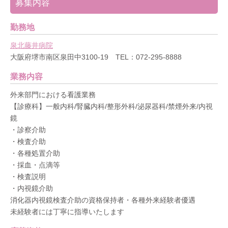
募集内容
勤務地
泉北藤井病院
大阪府堺市南区泉田中3100-19 TEL：072-295-8888
業務内容
外来部門における看護業務
【診療科】一般内科/腎臓内科/整形外科/泌尿器科/禁煙外来/内視
鏡
・診察介助
・検査介助
・各種処置介助
・採血・点滴等
・検査説明
・内視鏡介助
消化器内視鏡検査介助の資格保持者・各種外来経験者優遇
未経験者には丁寧に指導いたします