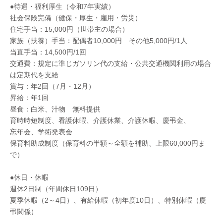
●待遇・福利厚生（令和7年実績）
社会保険完備（健保・厚生・雇用・労災）
住宅手当：15,000円（世帯主の場合）
家族（扶養）手当：配偶者10,000円 その他5,000円/1人
当直手当：14,500円/1回
交通費：規定に準じガソリン代の支給・公共交通機関利用の場合
は定期代を支給
賞与：年2回（7月・12月）
昇給：年1回
昼食：白米、汁物 無料提供
育時時短制度、看護休暇、介護休業、介護休暇、慶弔金、
忘年会、学術発表会
保育料助成制度（保育料の半額～全額を補助、上限60,000円ま
で）
●休日・休暇
週休2日制（年間休日109日）
夏季休暇（2～4日）、有給休暇（初年度10日）、特別休暇（慶
弔関係）