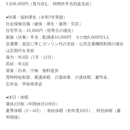
3,839,000円（賞与含む、時間外手当別途支給）
●待遇・福利厚生（令和7年実績）
社会保険完備（健保・厚生・雇用・労災）
住宅手当：15,000円（世帯主の場合）
家族（扶養）手当：配偶者10,000円 その他5,000円/1人
交通費：規定に準じガソリン代の支給・公共交通機関利用の場合
は定期代を支給
賞与：年2回（7月・12月）
昇給：年1回
昼食：白米、汁物 無料提供
育時時短制度、看護休暇、介護休業、介護休暇、慶弔金、
忘年会、学術発表会
●休日・休暇
週休2日制（年間休日109日）
夏季休暇（2～4日）、有給休暇（初年度10日）、特別休暇（慶
弔関係）