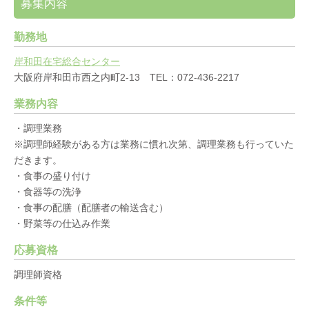
募集内容
勤務地
岸和田在宅総合センター
大阪府岸和田市西之内町2-13 TEL：072-436-2217
業務内容
・調理業務
※調理師経験がある方は業務に慣れ次第、調理業務も行っていた
だきます。
・食事の盛り付け
・食器等の洗浄
・食事の配膳（配膳者の輸送含む）
・野菜等の仕込み作業
応募資格
調理師資格
条件等